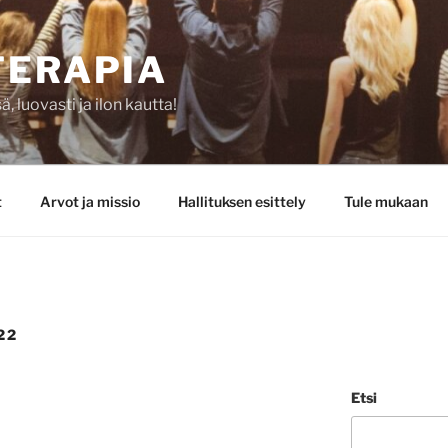
TERAPIA
 luovasti ja ilon kautta!
t
Arvot ja missio
Hallituksen esittely
Tule mukaan
22
Etsi