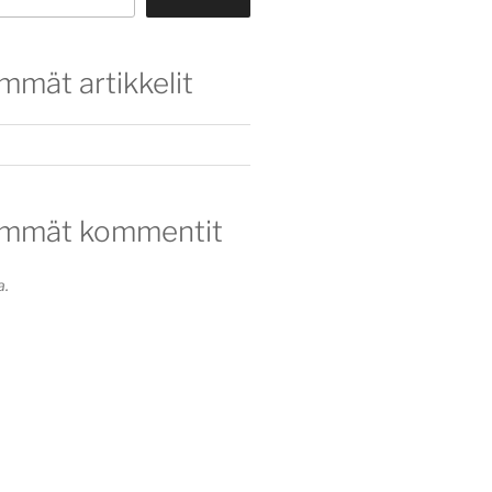
mmät artikkelit
immät kommentit
a.