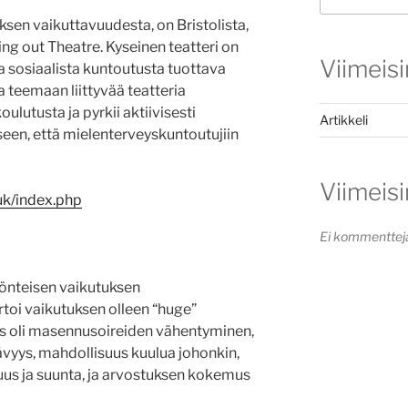
ksen vaikuttavuudesta, on Bristolista,
g out Theatre. Kyseinen teatteri on
Viimeisi
a sosiaalista kuntoutusta tuottava
 teemaan liittyvää teatteria
oulutusta ja pyrkii aktiivisesti
Artikkeli
een, että mielenterveyskuntoutujiin
Viimeis
uk/index.php
Ei kommenttej
yönteisen vaikutuksen
toi vaikutuksen olleen “huge”
us oli masennusoireiden vähentyminen,
tävyys, mahdollisuus kuulua johonkin,
uus ja suunta, ja arvostuksen kokemus