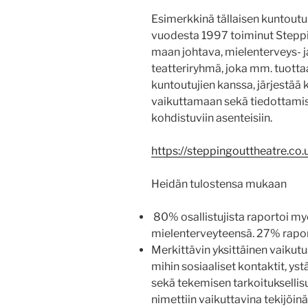
Esimerkkinä tällaisen kuntoutu
vuodesta 1997 toiminut Steppin
maan johtava, mielenterveys- j
teatteriryhmä, joka mm. tuottaa
kuntoutujien kanssa, järjestää k
vaikuttamaan sekä tiedottamis
kohdistuviin asenteisiin.
https://steppingouttheatre.co.
Heidän tulostensa mukaan
80% osallistujista raportoi m
mielenterveyteensä. 27% rapor
Merkittävin yksittäinen vaikut
mihin sosiaaliset kontaktit, ys
sekä tekemisen tarkoituksellis
nimettiin vaikuttavina tekijöinä