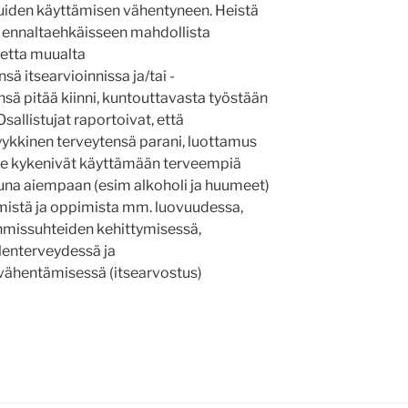
uiden käyttämisen vähentyneen. Heistä
ennaltaehkäisseen mahdollista
etta muualta
sä itsearvioinnissa ja/tai -
sä pitää kiinni, kuntouttavasta työstään
sallistujat raportoivat, että
kkinen terveytensä parani, luottamus
 he kykenivät käyttämään terveempiä
tuna aiempaan (esim alkoholi ja huumeet)
ymistä ja oppimista mm. luovuudessa,
ihmissuhteiden kehittymisessä,
lenterveydessä ja
ähentämisessä (itsearvostus)