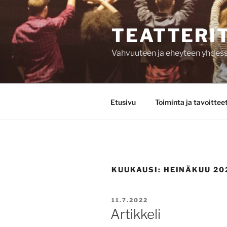
Siirry
sisältöön
TEATTERI
Vahvuuteen ja eheyteen yhdessä,
Etusivu
Toiminta ja tavoittee
KUUKAUSI:
HEINÄKUU 20
JULKAISTU
11.7.2022
Artikkeli