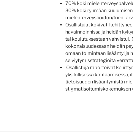
70% koki mielenterveyspalvel
30% koki ryhmään kuulumisen 
mielenterveyshoidon/tuen tarv
Osallistujat kokivat, kehittyneen
havainnoinnissa ja heidän kykyn
tai koulutuksestaan vahvistui. O
kokonaisuudessaan heidän psyy
omaan toimintaan lisääntyi ja
selviytymisstrategioita verrat
Osallistuja raportoivat kehitt
yksilöllisessä kohtaamisessa, 
tietoisuuden lisääntymistä mie
stigmatisoitumiskokemuksen v