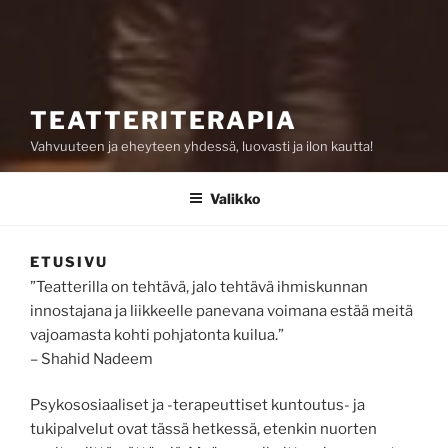
TEATTERITERAPIA
Vahvuuteen ja eheyteen yhdessä, luovasti ja ilon kautta!
Valikko
ETUSIVU
”Teatterilla on tehtävä, jalo tehtävä ihmiskunnan
innostajana ja liikkeelle panevana voimana estää meitä
vajoamasta kohti pohjatonta kuilua.”
– Shahid Nadeem
Psykososiaaliset ja -terapeuttiset kuntoutus- ja
tukipalvelut ovat tässä hetkessä, etenkin nuorten