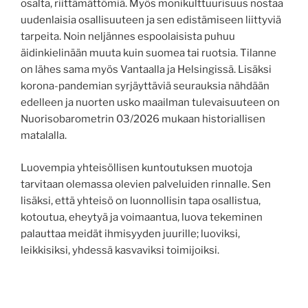
osalta, riittämättömiä. Myös monikulttuurisuus nostaa
uudenlaisia osallisuuteen ja sen edistämiseen liittyviä
tarpeita. Noin neljännes espoolaisista puhuu
äidinkielinään muuta kuin suomea tai ruotsia. Tilanne
on lähes sama myös Vantaalla ja Helsingissä. Lisäksi
korona-pandemian syrjäyttäviä seurauksia nähdään
edelleen ja nuorten usko maailman tulevaisuuteen on
Nuorisobarometrin 03/2026 mukaan historiallisen
matalalla.
Luovempia yhteisöllisen kuntoutuksen muotoja
tarvitaan olemassa olevien palveluiden rinnalle. Sen
lisäksi, että yhteisö on luonnollisin tapa osallistua,
kotoutua, eheytyä ja voimaantua, luova tekeminen
palauttaa meidät ihmisyyden juurille; luoviksi,
leikkisiksi, yhdessä kasvaviksi toimijoiksi.
Kokemuksellisuuden kautta voimme tulla nähdyiksi ja
ymmärretyiksi, vapautua haitallisista rajoitteista ja
toimintamalleista, ja harjoitella sekä toimijuutta että